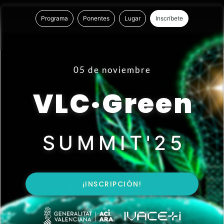
Programa
Ponentes
Lugar
Inscríbete
05 de noviembre
VLC·Green
SUMMIT'25
¡INSCRIPCIÓN!