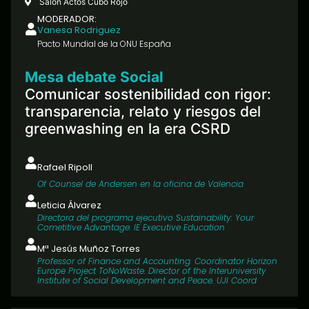
Salón Actos Cubo Rojo
MODERADOR:
Vanesa Rodriguez
Pacto Mundial de la ONU España
Mesa debate Social
Comunicar sostenibilidad con rigor:
transparencia, relato y riesgos del
greenwashing en la era CSRD
Rafael Ripoll
Of Counsel de Andersen en la oficina de Valencia
Leticia Álvarez
Directora del programa ejecutivo Sustainability: Your
Cometitive Advantage. IE Executive Education​
Mª Jesús Muñoz Torres
Professor of Finance and Accounting. Coordinator Horizon
Europe Project ToNoWaste. Director of the Interuniversity
Institute of Social Development and Peace. UJI Coord