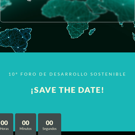
10º FORO DE DESARROLLO SOSTENIBLE
¡SAVE THE DATE!
00
00
00
Horas
Minutos
Segundos