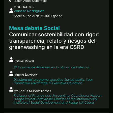
Salón Actos Cubo Rojo
MODERADOR:
Vanesa Rodriguez
Pacto Mundial de la ONU España
Mesa debate Social
Comunicar sostenibilidad con rigor:
transparencia, relato y riesgos del
greenwashing en la era CSRD
Rafael Ripoll
Of Counsel de Andersen en la oficina de Valencia
Leticia Álvarez
Directora del programa ejecutivo Sustainability: Your
Cometitive Advantage. IE Executive Education​
Mª Jesús Muñoz Torres
Professor of Finance and Accounting. Coordinator Horizon
Europe Project ToNoWaste. Director of the Interuniversity
Institute of Social Development and Peace. UJI Coord