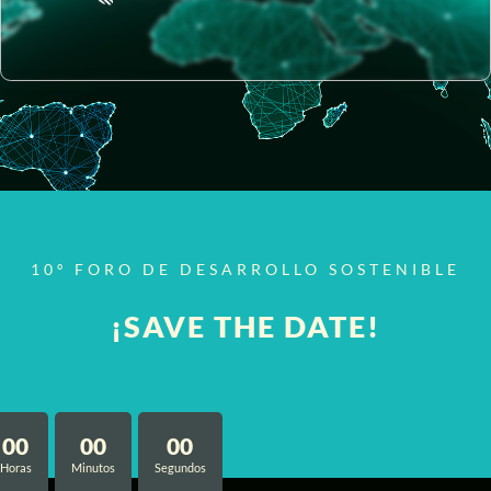
10º FORO DE DESARROLLO SOSTENIBLE
¡SAVE THE DATE!
00
00
00
Horas
Minutos
Segundos