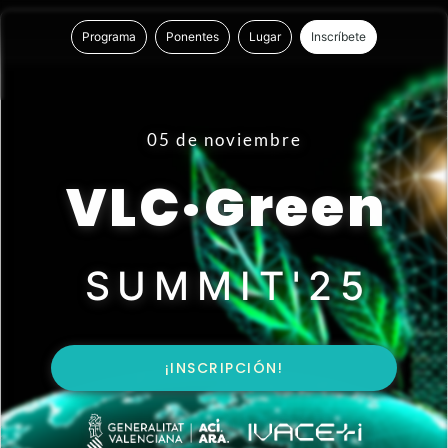
Programa
Ponentes
Lugar
Inscríbete
05 de noviembre
VLC·Green
SUMMIT'25
¡INSCRIPCIÓN!